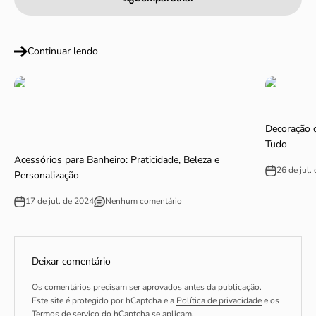
Continuar lendo
Decoração 
Tudo
Acessórios para Banheiro: Praticidade, Beleza e
26 de jul.
Personalização
17 de jul. de 2024
Nenhum comentário
Deixar comentário
Os comentários precisam ser aprovados antes da publicação.
Este site é protegido por hCaptcha e a
Política de privacidade
e os
Termos de serviço
do hCaptcha se aplicam.