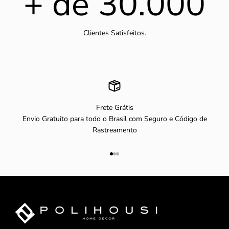
+ de
30.000
Clientes Satisfeitos.
Frete Grátis
Envio Gratuito para todo o Brasil com Seguro e Código de
Rastreamento
Ir para item 1
Ir para item 2
Ir para item 3