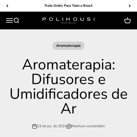
Pular para o conteúdo
Frete Grátis Para Todo o Brasil
Menu
Buscar
Carrin
POLIHOUSI
Aromaterapia
Aromaterapia:
Difusores e
Umidificadores de
Ar
23 de jul. de 2024
Nenhum comentário