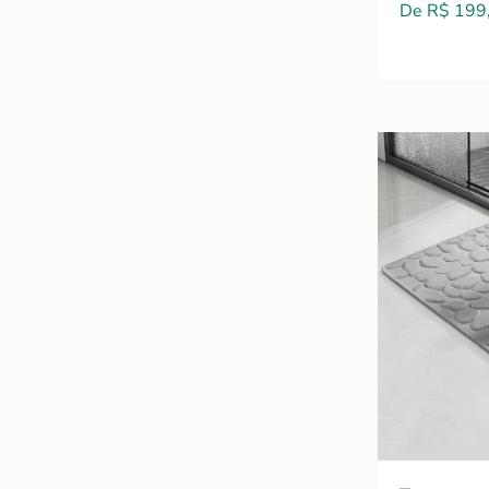
Preço prom
De R$ 199