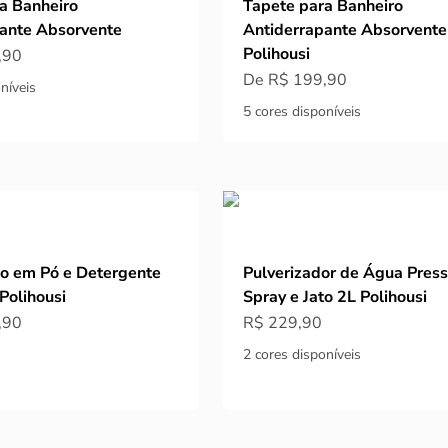
a Banheiro
Tapete para Banheiro
ante Absorvente
Antiderrapante Absorvente
Polihousi
ocional
,90
Preço promocional
De R$ 199,90
níveis
5 cores disponíveis
o em Pó e Detergente
Pulverizador de Água Press
Polihousi
Spray e Jato 2L Polihousi
ocional
Preço promocional
,90
R$ 229,90
2 cores disponíveis