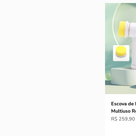
Escova de 
Multiuso Ro
Preço prom
R$ 259,90