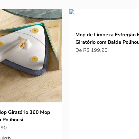
Mop de Limpeza Esfregão 
Giratório com Balde Polihou
Preço promocional
De R$ 199,90
op Giratório 360 Mop
 Polihousi
ocional
,90
níveis