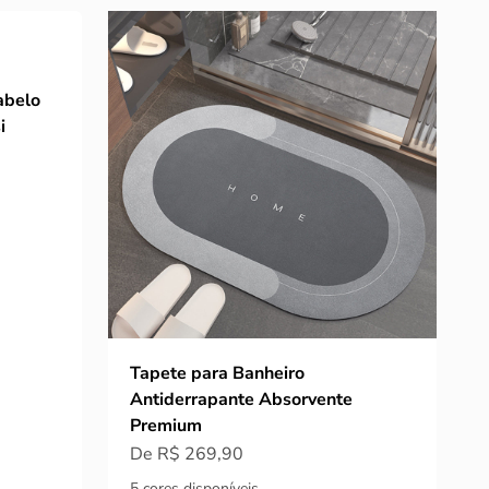
abelo
i
Tapete para Banheiro
Antiderrapante Absorvente
Premium
Preço promocional
De R$ 269,90
5 cores disponíveis