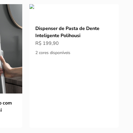
Dispenser de Pasta de Dente
Inteligente Polihousi
Preço promocional
R$ 199,90
2 cores disponíveis
o com
i