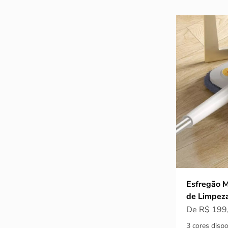
Esfregão M
de Limpeza
Preço prom
De R$ 199
3 cores dispo