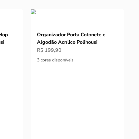
Mop
Organizador Porta Cotonete e
si
Algodão Acrílico Polihousi
Preço promocional
R$ 199,90
3 cores disponíveis