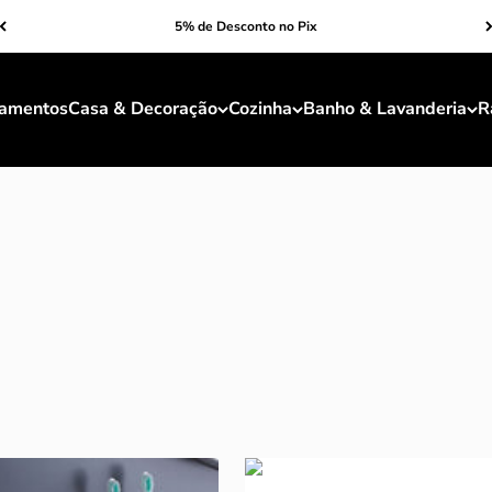
5% de Desconto no Pix
amentos
Casa & Decoração
Cozinha
Banho & Lavanderia
R