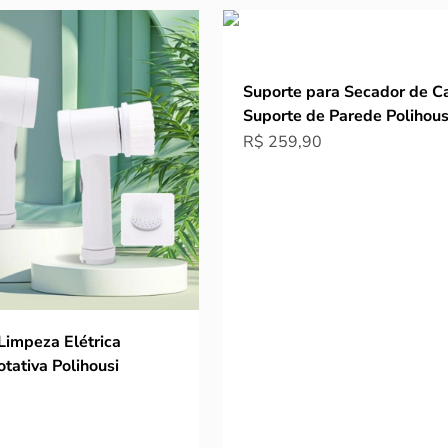
Suporte para Secador de C
Suporte de Parede Polihous
Preço promocional
R$ 259,90
Limpeza Elétrica
tativa Polihousi
ocional