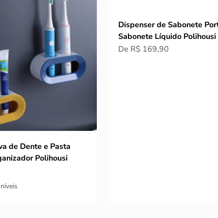
Dispenser de Sabonete Por
Sabonete Líquido Polihousi
Preço promocional
De R$ 169,90
va de Dente e Pasta
anizador Polihousi
ocional
níveis