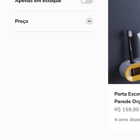
Apenas em estoque
Preço
Porta Esco
Parede Org
Preço prom
R$ 159,90
4 cores dispo