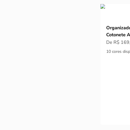
Organizado
Cotonete Ac
Preço prom
De R$ 169
10 cores disp