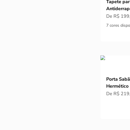
Tapete par
Antiderrap
Preço prom
De R$ 199
7 cores dispo
Porta Sabã
Hermético 
Preço prom
De R$ 219