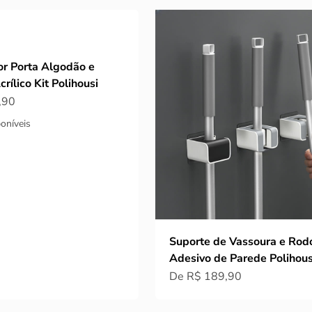
r Porta Algodão e
rílico Kit Polihousi
ocional
,90
oníveis
Suporte de Vassoura e Rod
Adesivo de Parede Polihous
Preço promocional
De R$ 189,90