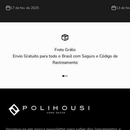
17 de fev. de 2025
13 de fe
Frete Grátis
Envio Gratuito para todo o Brasil com Seguro e Código de
Rastreamento
Ir para item 1
Ir para item 2
Ir para item 3
Inscreva-se em nossa newsletter para saber dos lançamentos e