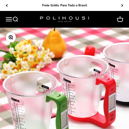
Pular para o conteúdo
Frete Grátis Para Todo o Brasil
Menu
Buscar
Carrin
POLIHOUSI
Zoom na imagem