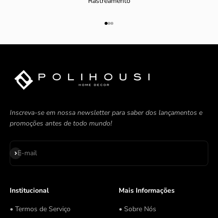
Rastreamento
Ir para item 1
Ir para item 2
Ir para item 3
Inscreva-se em nossa newsletter para saber dos lançamentos e
promoções antes de todo mundo!
Assinar
E-mail
Institucional
Mais Informações
• Termos de Serviço
• Sobre Nós