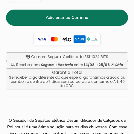
Adicionar ao Carrinho
Compra Segura:
Certificado SSL 1024 BITS
Receba com
Seguro
e
Rastreio
entre
14/08
e
25/08
📍 Ohio
Garantia Total
Se receber algo diferente do que espera, garantimos a troca ou
reembolso dentro de 7 dias sem burocracia conforme o Art. 49
do CDC.
O Secador de Sapatos Elétrico Desumidificador de Calçados da
Polihousi é uma ótima solução para os dias chuvosos. Com esse
incrível secador seus sapatos ficaram secos e sem odor muito