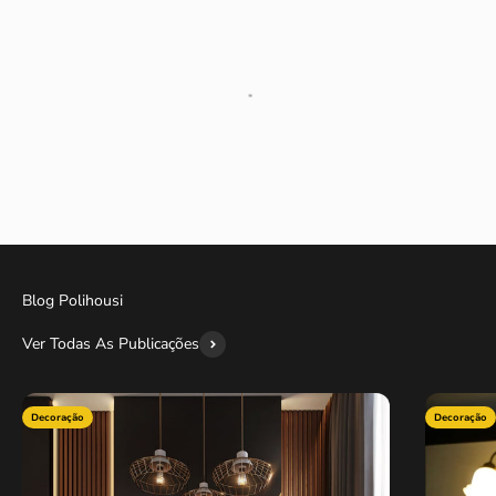
Blog Polihousi
Ver Todas As Publicações
Decoração
Decoração